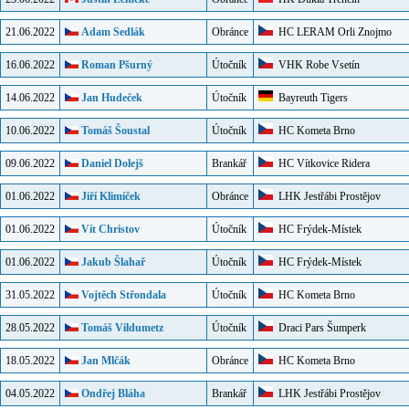
21.06.2022
Adam Sedlák
Obránce
HC LERAM Orli Znojmo
16.06.2022
Roman Pšurný
Útočník
VHK Robe Vsetín
14.06.2022
Jan Hudeček
Útočník
Bayreuth Tigers
10.06.2022
Tomáš Šoustal
Útočník
HC Kometa Brno
09.06.2022
Daniel Dolejš
Brankář
HC Vítkovice Ridera
01.06.2022
Jiří Klimíček
Obránce
LHK Jestřábi Prostějov
01.06.2022
Vít Christov
Útočník
HC Frýdek-Místek
01.06.2022
Jakub Šlahař
Útočník
HC Frýdek-Místek
31.05.2022
Vojtěch Střondala
Útočník
HC Kometa Brno
28.05.2022
Tomáš Vildumetz
Útočník
Draci Pars Šumperk
18.05.2022
Jan Mlčák
Obránce
HC Kometa Brno
04.05.2022
Ondřej Bláha
Brankář
LHK Jestřábi Prostějov