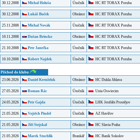
30.12.2008
Michal Holuša
Útočník
HC RT TORAX Poruba
30.12.2008
Lukáš Buček
Obránce
HC RT TORAX Poruba
25.11.2008
Michal Novák
Útočník
HC RT TORAX Poruba
10.11.2008
Dušan Brincko
Obránce
HC RT TORAX Poruba
21.10.2008
Petr Janečka
Útočník
HC RT TORAX Poruba
10.10.2008
Robert Najdek
Útočník
HC RT TORAX Poruba
Příchod do klubu
23.06.2026
Daniel Krenželok
Obránce
HC Dukla Jihlava
27.05.2026
Roman Rác
Útočník
Unia Oswiecim
24.05.2026
Petr Gajda
Útočník
LHK Jestřábi Prostějov
21.05.2026
Vojtěch Pindel
Útočník
AZ Havířov
21.05.2026
Jiří Stejskal
Obránce
HC Slavia Praha
21.05.2026
Marek Stuchlík
Brankář
HC Baník Sokolov