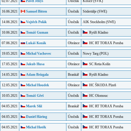
02.07.2021
Pavel Jenyš
Útočník
Košice
(SVK)
16.06.2021
Samuel Bitten
Útočník
Södertälje
(SWE)
14.06.2021
Vojtěch Polák
Útočník
AIK Stockholm
(SWE)
10.06.2021
Tomáš Guman
Útočník
Rytíři Kladno
07.06.2021
Lukáš Kozák
Obránce
HC RT TORAX Poruba
19.05.2021
Michal Vachovec
Útočník
Nowy Targ
(POL)
17.05.2021
Jakub Husa
Obránce
SC Retia Kolín
14.05.2021
Adam Brízgala
Brankář
Rytíři Kladno
12.05.2021
Michal Houdek
Obránce
HC ŠKODA Plzeň
10.05.2021
Tomáš Gřeš
Útočník
HC Olomouc
04.05.2021
Marek Slíž
Brankář
HC RT TORAX Poruba
04.05.2021
Daniel Häring
Útočník
HC RT TORAX Poruba
04.05.2021
Michal Hotěk
Útočník
HC RT TORAX Poruba