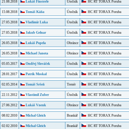
21.08.2018
Lukáš Finsterle
Útočník
HC RT TORAX Poruba
15.08.2018
Tomáš Káňa
Útočník
HC RT TORAX Poruba
27.05.2018
Vladimír Luka
Útočník
HC RT TORAX Poruba
27.05.2018
Jakub Gelnar
Útočník
HC RT TORAX Poruba
26.05.2018
Lukáš Popela
Obránce
HC RT TORAX Poruba
26.05.2018
Michael Janota
Obránce
HC RT TORAX Poruba
05.05.2017
Ondřej Slováček
Útočník
HC RT TORAX Poruba
28.01.2017
Patrik Moskal
Útočník
HC RT TORAX Poruba
02.05.2014
Tomáš Sršeň
Trenér
HC RT TORAX Poruba
22.11.2012
Vlastimil Zuber
Útočník
HC RT TORAX Poruba
27.06.2012
Lukáš Vnenk
Obránce
HC RT TORAX Poruba
08.02.2010
Michal Gleich
Brankář
HC RT TORAX Poruba
02.02.2010
Michal Gleich
Brankář
HC RT TORAX Poruba