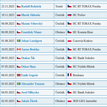
25.11.2025
Rudolf Roháček
Trenér
HC RT TORAX Poruba
19.11.2025
Marek Sloboda
Útočník
HC Prešov
06.09.2025
Maxim Vehovský
Útočník
HC RT TORAX Poruba
06.09.2025
František Němec
Obránce
HC Kometa Brno
01.08.2025
Johan Lundgren
Útočník
Cracovia Krakow
10.05.2025
Aaron Berisha
Útočník
HC RT TORAX Poruba
09.05.2025
Otakar Šik
Útočník
HC Baník Sokolov
07.05.2025
Oskar Haas
Útočník
HC Frýdek-Místek
06.05.2025
Emils Gegeris
Útočník
Bordeaux
05.05.2025
Alexander Younan
Obránce
HC Frýdek-Místek
04.05.2025
Josef Mikyska
Útočník
HC Baník Sokolov
02.05.2025
Jakub Žůrek
Obránce
JKH GKS Jastrzebie