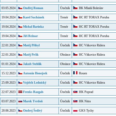
03.05.2024
Ondřej Roman
Útočník
BK Mladá Boleslav
19.04.2024
Karel Suchánek
Trenér
HC RT TORAX Poruba
19.04.2024
Michal Barinka
Trenér
HC RT TORAX Poruba
19.04.2024
Jiří Režnar
Trenér
HC RT TORAX Poruba
22.01.2024
Matěj Přibyl
Útočník
HC Vítkovice Ridera
22.01.2024
Matěj Prčík
Obránce
HC Vítkovice Ridera
01.01.2024
Jakub Stehlík
Obránce
HC Vítkovice Ridera
15.12.2023
Antonín Honejsek
Útočník
Rouen
25.09.2023
Vojtěch Lednický
Útočník
HC Vítkovice Ridera
22.07.2023
Frenks Razgals
Útočník
HK Poprad
03.07.2023
Marek Tvrdoň
Útočník
HK Nitra
20.06.2023
Ondrej Šedivý
Útočník
GKS Tychy