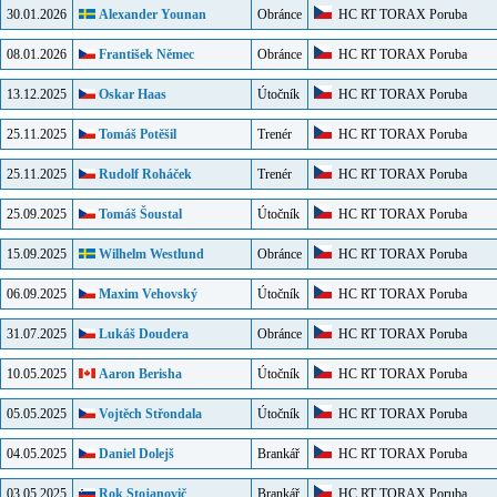
30.01.2026
Alexander Younan
Obránce
HC RT TORAX Poruba
08.01.2026
František Němec
Obránce
HC RT TORAX Poruba
13.12.2025
Oskar Haas
Útočník
HC RT TORAX Poruba
25.11.2025
Tomáš Potěšil
Trenér
HC RT TORAX Poruba
25.11.2025
Rudolf Roháček
Trenér
HC RT TORAX Poruba
25.09.2025
Tomáš Šoustal
Útočník
HC RT TORAX Poruba
15.09.2025
Wilhelm Westlund
Obránce
HC RT TORAX Poruba
06.09.2025
Maxim Vehovský
Útočník
HC RT TORAX Poruba
31.07.2025
Lukáš Doudera
Obránce
HC RT TORAX Poruba
10.05.2025
Aaron Berisha
Útočník
HC RT TORAX Poruba
05.05.2025
Vojtěch Střondala
Útočník
HC RT TORAX Poruba
04.05.2025
Daniel Dolejš
Brankář
HC RT TORAX Poruba
03.05.2025
Rok Stojanovič
Brankář
HC RT TORAX Poruba