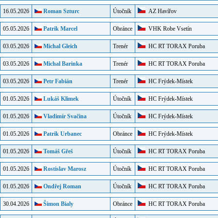
16.05.2026
Roman Szturc
Útočník
AZ Havířov
05.05.2026
Patrik Marcel
Obránce
VHK Robe Vsetín
03.05.2026
Michal Gleich
Trenér
HC RT TORAX Poruba
03.05.2026
Michal Barinka
Trenér
HC RT TORAX Poruba
03.05.2026
Petr Fabián
Trenér
HC Frýdek-Místek
01.05.2026
Lukáš Klimek
Útočník
HC Frýdek-Místek
01.05.2026
Vladimír Svačina
Útočník
HC Frýdek-Místek
01.05.2026
Patrik Urbanec
Obránce
HC Frýdek-Místek
01.05.2026
Tomáš Gřeš
Útočník
HC RT TORAX Poruba
01.05.2026
Rostislav Marosz
Útočník
HC RT TORAX Poruba
01.05.2026
Ondřej Roman
Útočník
HC RT TORAX Poruba
30.04.2026
Šimon Bialy
Obránce
HC RT TORAX Poruba