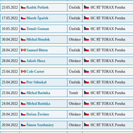
23.05.2022
Radek Pořízek
Útočník
HC RT TORAX Poruba
17.05.2022
Marek Špaček
Útočník
HC RT TORAX Poruba
10.05.2022
Tomáš Guman
Útočník
HC RT TORAX Poruba
30.04.2022
Michal Houdek
Obránce
HC RT TORAX Poruba
28.04.2022
Samuel Bitten
Útočník
HC RT TORAX Poruba
28.04.2022
Jakub Husa
Obránce
HC RT TORAX Poruba
25.04.2022
Cole Carter
Útočník
HC RT TORAX Poruba
25.04.2022
Petr Stloukal
Útočník
HC RT TORAX Poruba
25.04.2022
Michal Barinka
Trenér
HC RT TORAX Poruba
24.04.2022
Michal Barinka
Obránce
HC RT TORAX Poruba
20.04.2022
Dušan Žovinec
Obránce
HC RT TORAX Poruba
20.04.2022
Šimon Szathmáry
Obránce
HC RT TORAX Poruba