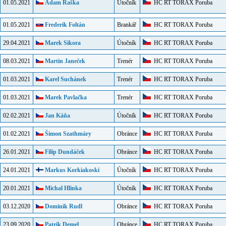
01.05.2021
Adam Raška
Útočník
HC RT TORAX Poruba
01.05.2021
Frederik Foltán
Brankář
HC RT TORAX Poruba
29.04.2021
Marek Sikora
Útočník
HC RT TORAX Poruba
08.03.2021
Martin Janeček
Trenér
HC RT TORAX Poruba
01.03.2021
Karel Suchánek
Trenér
HC RT TORAX Poruba
01.03.2021
Marek Pavlačka
Trenér
HC RT TORAX Poruba
02.02.2021
Jan Káňa
Útočník
HC RT TORAX Poruba
01.02.2021
Šimon Szathmáry
Obránce
HC RT TORAX Poruba
26.01.2021
Filip Dundáček
Obránce
HC RT TORAX Poruba
24.01.2021
Markus Korkiakoski
Útočník
HC RT TORAX Poruba
20.01.2021
Michal Hlinka
Útočník
HC RT TORAX Poruba
03.12.2020
Dominik Rudl
Obránce
HC RT TORAX Poruba
23.09.2020
Patrik Demel
Obránce
HC RT TORAX Poruba