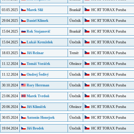
03.05.2025
Marek Slíž
Brankář
HC RT TORAX Poruba
29.04.2025
Daniel Klímek
Útočník
HC RT TORAX Poruba
15.04.2025
Rok Stojanovič
Brankář
HC RT TORAX Poruba
15.04.2025
Lukáš Krenželok
Útočník
HC RT TORAX Poruba
18.03.2025
Jiří Režnar
Trenér
HC RT TORAX Poruba
11.12.2024
Tomáš Voráček
Obránce
HC RT TORAX Poruba
11.12.2024
Ondrej Šedivý
Útočník
HC RT TORAX Poruba
30.10.2024
Rory Herrman
Útočník
HC RT TORAX Poruba
23.06.2024
Marek Tvrdoň
Útočník
HC RT TORAX Poruba
20.06.2024
Jiří Klimíček
Obránce
HC RT TORAX Poruba
30.05.2024
Antonín Honejsek
Útočník
HC RT TORAX Poruba
19.04.2024
Jiří Brodek
Útočník
HC RT TORAX Poruba