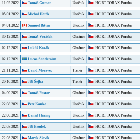
11.02.2022
Tomáš Guman
Útočník
HC RT TORAX Poruba
05.01.2022
Michal Hotěk
Útočník
HC RT TORAX Poruba
04.01.2022
Samuel Bitten
Útočník
HC RT TORAX Poruba
30.12.2021
Tomáš Voráček
Obránce
HC RT TORAX Poruba
02.12.2021
Lukáš Kozák
Obránce
HC RT TORAX Poruba
02.12.2021
Lucas Sandström
Útočník
HC RT TORAX Poruba
21.11.2021
David Moravec
Trenér
HC RT TORAX Poruba
20.10.2021
Jiří Šejba
Trenér
HC RT TORAX Poruba
04.09.2021
Tomáš Pastor
Obránce
HC RT TORAX Poruba
22.08.2021
Petr Kanko
Útočník
HC RT TORAX Poruba
22.08.2021
Daniel Häring
Útočník
HC RT TORAX Poruba
22.08.2021
Jiří Brodek
Útočník
HC RT TORAX Poruba
22.08.2021
Marek Slavík
Obránce
HC RT TORAX Poruba