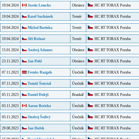
19.04.2024
Justin Lemcke
Obránce
HC RT TORAX Poruba
19.04.2024
Karel Suchánek
Trenér
HC RT TORAX Poruba
19.04.2024
Michal Barinka
Trenér
HC RT TORAX Poruba
19.04.2024
Jiří Režnar
Trenér
HC RT TORAX Poruba
15.01.2024
Andrej Adamec
Obránce
HC RT TORAX Poruba
23.11.2023
Jan Pohl
Obránce
HC RT TORAX Poruba
07.11.2023
Frenks Razgals
Útočník
HC RT TORAX Poruba
07.11.2023
Tomáš Šoustal
Útočník
HC RT TORAX Poruba
05.11.2023
Daniel Dolejš
Brankář
HC RT TORAX Poruba
03.11.2023
Aaron Berisha
Útočník
HC RT TORAX Poruba
03.11.2023
Ondrej Šedivý
Útočník
HC RT TORAX Poruba
29.08.2023
Jan Dufek
Útočník
HC RT TORAX Poruba