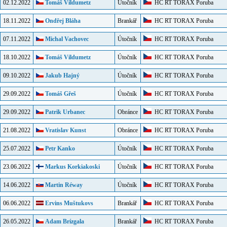
02.12.2022
Tomáš Vildumetz
Útočník
HC RT TORAX Poruba
18.11.2022
Ondřej Bláha
Brankář
HC RT TORAX Poruba
07.11.2022
Michal Vachovec
Útočník
HC RT TORAX Poruba
18.10.2022
Tomáš Vildumetz
Útočník
HC RT TORAX Poruba
09.10.2022
Jakub Hajný
Útočník
HC RT TORAX Poruba
29.09.2022
Tomáš Gřeš
Útočník
HC RT TORAX Poruba
29.09.2022
Patrik Urbanec
Obránce
HC RT TORAX Poruba
21.08.2022
Vratislav Kunst
Obránce
HC RT TORAX Poruba
25.07.2022
Petr Kanko
Útočník
HC RT TORAX Poruba
23.06.2022
Markus Korkiakoski
Útočník
HC RT TORAX Poruba
14.06.2022
Martin Réway
Útočník
HC RT TORAX Poruba
06.06.2022
Ervins Muštukovs
Brankář
HC RT TORAX Poruba
26.05.2022
Adam Brízgala
Brankář
HC RT TORAX Poruba