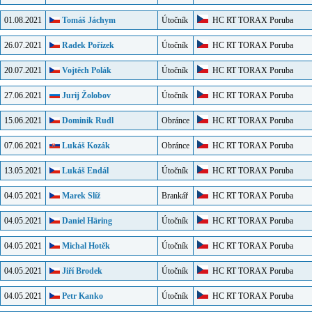
01.08.2021
Tomáš Jáchym
Útočník
HC RT TORAX Poruba
26.07.2021
Radek Pořízek
Útočník
HC RT TORAX Poruba
20.07.2021
Vojtěch Polák
Útočník
HC RT TORAX Poruba
27.06.2021
Jurij Žolobov
Útočník
HC RT TORAX Poruba
15.06.2021
Dominik Rudl
Obránce
HC RT TORAX Poruba
07.06.2021
Lukáš Kozák
Obránce
HC RT TORAX Poruba
13.05.2021
Lukáš Endál
Útočník
HC RT TORAX Poruba
04.05.2021
Marek Slíž
Brankář
HC RT TORAX Poruba
04.05.2021
Daniel Häring
Útočník
HC RT TORAX Poruba
04.05.2021
Michal Hotěk
Útočník
HC RT TORAX Poruba
04.05.2021
Jiří Brodek
Útočník
HC RT TORAX Poruba
04.05.2021
Petr Kanko
Útočník
HC RT TORAX Poruba