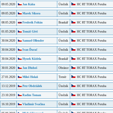
09.05.2020
Jan Káňa
Útočník
HC RT TORAX Poruba
09.05.2020
Marek Sikora
Útočník
HC RT TORAX Poruba
08.05.2020
Frederik Foltán
Brankář
HC RT TORAX Poruba
01.05.2020
Tomáš Gřeš
Útočník
HC RT TORAX Poruba
30.04.2020
Samuel Ollender
Útočník
HC RT TORAX Poruba
30.04.2020
Ivan Ďurač
Útočník
HC RT TORAX Poruba
30.04.2020
Hynek Kůdela
Brankář
HC RT TORAX Poruba
30.01.2020
Jan Dluhoš
Obránce
HC RT TORAX Poruba
27.01.2020
Miloš Holaň
Trenér
HC RT TORAX Poruba
13.12.2019
Petr Obdržálek
Útočník
HC RT TORAX Poruba
23.10.2019
Radim Toman
Útočník
HC RT TORAX Poruba
16.10.2019
Vladimír Svačina
Útočník
HC RT TORAX Poruba