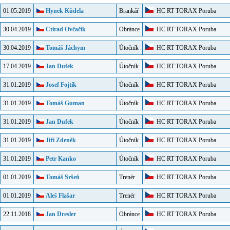
01.05.2019
Hynek Kůdela
Brankář
HC RT TORAX Poruba
30.04.2019
Ctirad Ovčačík
Obránce
HC RT TORAX Poruba
30.04.2019
Tomáš Jáchym
Útočník
HC RT TORAX Poruba
17.04.2019
Jan Dufek
Útočník
HC RT TORAX Poruba
31.01.2019
Josef Fojtík
Útočník
HC RT TORAX Poruba
31.01.2019
Tomáš Guman
Útočník
HC RT TORAX Poruba
31.01.2019
Jan Dufek
Útočník
HC RT TORAX Poruba
31.01.2019
Jiří Zdeněk
Útočník
HC RT TORAX Poruba
31.01.2019
Petr Kanko
Útočník
HC RT TORAX Poruba
01.01.2019
Tomáš Sršeň
Trenér
HC RT TORAX Poruba
01.01.2019
Aleš Flašar
Trenér
HC RT TORAX Poruba
22.11.2018
Jan Dresler
Obránce
HC RT TORAX Poruba