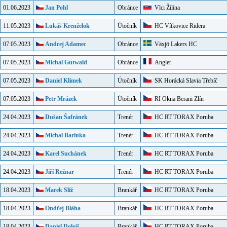
01.06.2023
Jan Pohl
Obránce
Vlci Žilina
11.05.2023
Lukáš Krenželok
Útočník
HC Vítkovice Ridera
07.05.2023
Andrej Adamec
Obránce
Växjö Lakers HC
07.05.2023
Michal Gutwald
Obránce
Anglet
07.05.2023
Daniel Klímek
Útočník
SK Horácká Slavia Třebíč
07.05.2023
Petr Mrázek
Útočník
RI Okna Berani Zlín
24.04.2023
Dušan Šafránek
Trenér
HC RT TORAX Poruba
24.04.2023
Michal Barinka
Trenér
HC RT TORAX Poruba
24.04.2023
Karel Suchánek
Trenér
HC RT TORAX Poruba
24.04.2023
Jiří Režnar
Trenér
HC RT TORAX Poruba
18.04.2023
Marek Slíž
Brankář
HC RT TORAX Poruba
18.04.2023
Ondřej Bláha
Brankář
HC RT TORAX Poruba
18.04.2023
Daniel Dolejš
Brankář
HC RT TORAX Poruba