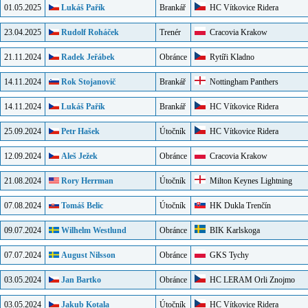
01.05.2025
Lukáš Pařík
Brankář
HC Vítkovice Ridera
23.04.2025
Rudolf Roháček
Trenér
Cracovia Krakow
21.11.2024
Radek Jeřábek
Obránce
Rytíři Kladno
14.11.2024
Rok Stojanovič
Brankář
Nottingham Panthers
14.11.2024
Lukáš Pařík
Brankář
HC Vítkovice Ridera
25.09.2024
Petr Hašek
Útočník
HC Vítkovice Ridera
12.09.2024
Aleš Ježek
Obránce
Cracovia Krakow
21.08.2024
Rory Herrman
Útočník
Milton Keynes Lightning
07.08.2024
Tomáš Belic
Útočník
HK Dukla Trenčín
09.07.2024
Wilhelm Westlund
Obránce
BIK Karlskoga
07.07.2024
August Nilsson
Obránce
GKS Tychy
03.05.2024
Jan Bartko
Obránce
HC LERAM Orli Znojmo
03.05.2024
Jakub Kotala
Útočník
HC Vítkovice Ridera