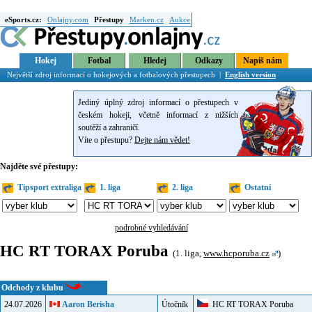
eSports.cz:
Onlajny.com
Přestupy
Marken.cz
Aukce
Hokej
Fotbal
Hledej
Odkazy
Napiš nám
Největší zdroj informací o hokejových a fotbalových přestupech |
English version
Jediný úplný zdroj informací o přestupech v
českém hokeji, včetně informací z nižších
soutěží a zahraničí.
Víte o přestupu?
Dejte nám vědet!
Najděte své přestupy:
Tipsport extraliga
1. liga
2. liga
Ostatní
podrobné vyhledávání
HC RT TORAX Poruba
(1. liga,
www.hcporuba.cz
)
Odchody z klubu
24.07.2026
Aaron Berisha
Útočník
HC RT TORAX Poruba