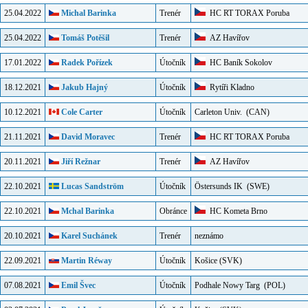
25.04.2022
Michal Barinka
Trenér
HC RT TORAX Poruba
25.04.2022
Tomáš Potěšil
Trenér
AZ Havířov
17.01.2022
Radek Pořízek
Útočník
HC Baník Sokolov
18.12.2021
Jakub Hajný
Útočník
Rytíři Kladno
10.12.2021
Cole Carter
Útočník
Carleton Univ.
(CAN)
21.11.2021
David Moravec
Trenér
HC RT TORAX Poruba
20.11.2021
Jiří Režnar
Trenér
AZ Havířov
22.10.2021
Lucas Sandström
Útočník
Östersunds IK
(SWE)
22.10.2021
Mchal Barinka
Obránce
HC Kometa Brno
20.10.2021
Karel Suchánek
Trenér
neznámo
22.09.2021
Martin Réway
Útočník
Košice
(SVK)
07.08.2021
Emil Švec
Útočník
Podhale Nowy Targ
(POL)