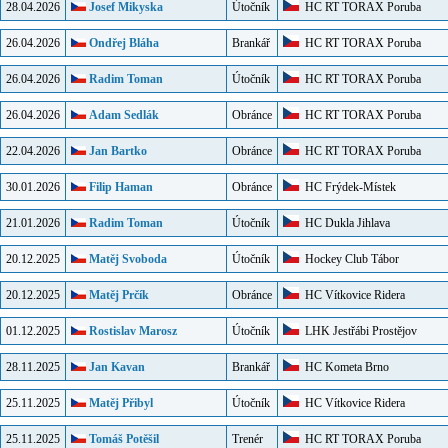
28.04.2026
Josef Mikyska
Útočník
HC RT TORAX Poruba
26.04.2026
Ondřej Bláha
Brankář
HC RT TORAX Poruba
26.04.2026
Radim Toman
Útočník
HC RT TORAX Poruba
26.04.2026
Adam Sedlák
Obránce
HC RT TORAX Poruba
22.04.2026
Jan Bartko
Obránce
HC RT TORAX Poruba
30.01.2026
Filip Haman
Obránce
HC Frýdek-Místek
21.01.2026
Radim Toman
Útočník
HC Dukla Jihlava
20.12.2025
Matěj Svoboda
Útočník
Hockey Club Tábor
20.12.2025
Matěj Prčík
Obránce
HC Vítkovice Ridera
01.12.2025
Rostislav Marosz
Útočník
LHK Jestřábi Prostějov
28.11.2025
Jan Kavan
Brankář
HC Kometa Brno
25.11.2025
Matěj Přibyl
Útočník
HC Vítkovice Ridera
25.11.2025
Tomáš Potěšil
Trenér
HC RT TORAX Poruba