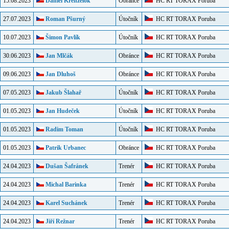
15.08.2023
Daniel Krenželok
Obránce
HC RT TORAX Poruba
27.07.2023
Roman Pšurný
Útočník
HC RT TORAX Poruba
10.07.2023
Šimon Pavlík
Útočník
HC RT TORAX Poruba
30.06.2023
Jan Mlčák
Obránce
HC RT TORAX Poruba
09.06.2023
Jan Dluhoš
Obránce
HC RT TORAX Poruba
07.05.2023
Jakub Šlahař
Útočník
HC RT TORAX Poruba
01.05.2023
Jan Hudeček
Útočník
HC RT TORAX Poruba
01.05.2023
Radim Toman
Útočník
HC RT TORAX Poruba
01.05.2023
Patrik Urbanec
Obránce
HC RT TORAX Poruba
24.04.2023
Dušan Šafránek
Trenér
HC RT TORAX Poruba
24.04.2023
Michal Barinka
Trenér
HC RT TORAX Poruba
24.04.2023
Karel Suchánek
Trenér
HC RT TORAX Poruba
24.04.2023
Jiří Režnar
Trenér
HC RT TORAX Poruba