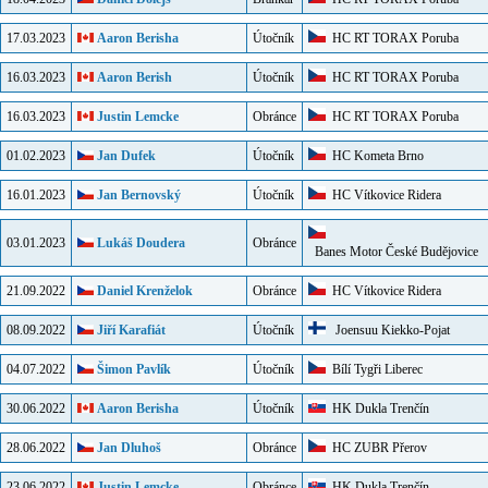
17.03.2023
Aaron Berisha
Útočník
HC RT TORAX Poruba
16.03.2023
Aaron Berish
Útočník
HC RT TORAX Poruba
16.03.2023
Justin Lemcke
Obránce
HC RT TORAX Poruba
01.02.2023
Jan Dufek
Útočník
HC Kometa Brno
16.01.2023
Jan Bernovský
Útočník
HC Vítkovice Ridera
03.01.2023
Lukáš Doudera
Obránce
Banes Motor České Budějovice
21.09.2022
Daniel Krenželok
Obránce
HC Vítkovice Ridera
08.09.2022
Jiří Karafiát
Útočník
Joensuu Kiekko-Pojat
04.07.2022
Šimon Pavlík
Útočník
Bílí Tygři Liberec
30.06.2022
Aaron Berisha
Útočník
HK Dukla Trenčín
28.06.2022
Jan Dluhoš
Obránce
HC ZUBR Přerov
23.06.2022
Justin Lemcke
Obránce
HK Dukla Trenčín