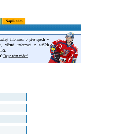
Napiš nám
zdroj informací o přestupech v
i, včetně informací z nižších
ničí.
pu?
Dejte nám vědet!