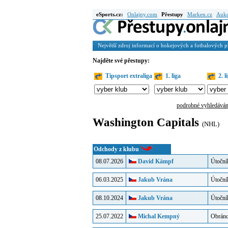
eSports.cz:
Onlajny.com
Přestupy
Marken.cz
Auk
Největší zdroj informací o hokejových a fotbalových 
Najděte své přestupy:
Tipsport extraliga
1. liga
2. l
podrobné vyhledáván
Washington Capitals
(NHL)
Odchody z klubu
08.07.2026
David Kämpf
Útoční
06.03.2025
Jakub Vrána
Útoční
08.10.2024
Jakub Vrána
Útoční
25.07.2022
Michal Kempný
Obrán