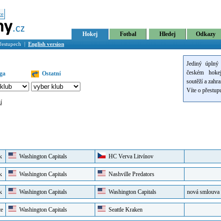
ce
Hokej
Fotbal
Hledej
Odkazy
přestupech |
English version
Jediný úplný 
českém hokej
iga
Ostatní
soutěží a zahra
Víte o přestu
í
k
Washington Capitals
HC Verva Litvínov
k
Washington Capitals
Nashville Predators
k
Washington Capitals
Washington Capitals
nová smlouva
ce
Washington Capitals
Seattle Kraken