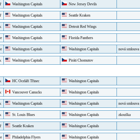
ř
Washington Capitals
New Jersey Devils
ř
Washington Capitals
Seattle Kraken
k
Washington Capitals
Detroit Red Wings
ce
Washington Capitals
Florida Panthers
ce
Washington Capitals
Washington Capitals
nová smlouva
k
Washington Capitals
Piráti Chomutov
k
HC Oceláři Třinec
Washington Capitals
k
Vancouver Canucks
Washington Capitals
k
Washington Capitals
Washington Capitals
nová smlouva
k
St. Louis Blues
Washington Capitals
zkouška
ř
Seattle Kraken
Washington Capitals
ce
Philadelphia Flyers
Washington Capitals