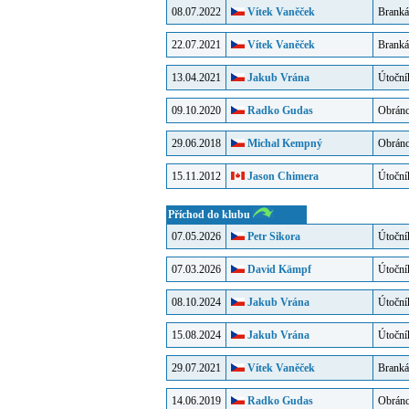
08.07.2022
Vítek Vaněček
Branká
22.07.2021
Vítek Vaněček
Branká
13.04.2021
Jakub Vrána
Útoční
09.10.2020
Radko Gudas
Obrán
29.06.2018
Michal Kempný
Obrán
15.11.2012
Jason Chimera
Útoční
Příchod do klubu
07.05.2026
Petr Sikora
Útoční
07.03.2026
David Kämpf
Útoční
08.10.2024
Jakub Vrána
Útoční
15.08.2024
Jakub Vrána
Útoční
29.07.2021
Vítek Vaněček
Branká
14.06.2019
Radko Gudas
Obrán