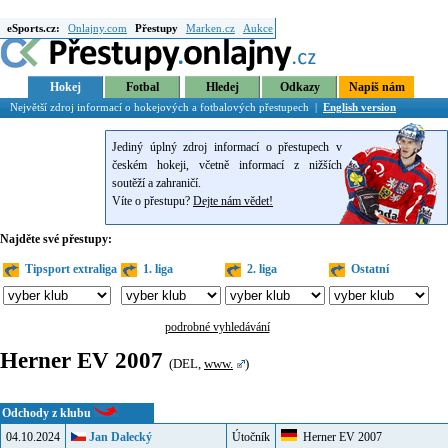
eSports.cz:
Onlajny.com
Přestupy
Marken.cz
Aukce
Hokej
Fotbal
Hledej
Odkazy
Napiš nám
Největší zdroj informací o hokejových a fotbalových přestupech |
English version
Jediný úplný zdroj informací o přestupech v
českém hokeji, včetně informací z nižších
soutěží a zahraničí.
Víte o přestupu?
Dejte nám vědet!
Najděte své přestupy:
Tipsport extraliga
1. liga
2. liga
Ostatní
podrobné vyhledávání
Herner EV 2007
(DEL,
www.
)
Odchody z klubu
04.10.2024
Jan Dalecký
Útočník
Herner EV 2007