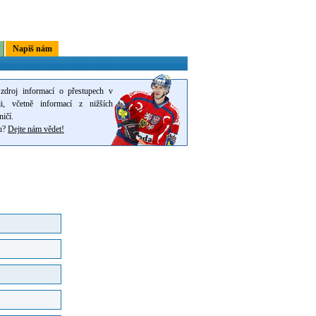
Napiš nám
zdroj informací o přestupech v
i, včetně informací z nižších
ničí.
pu?
Dejte nám vědet!