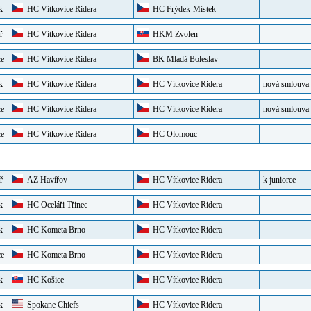
k
HC Vítkovice Ridera
HC Frýdek-Místek
ř
HC Vítkovice Ridera
HKM Zvolen
ce
HC Vítkovice Ridera
BK Mladá Boleslav
k
HC Vítkovice Ridera
HC Vítkovice Ridera
nová smlouva
ce
HC Vítkovice Ridera
HC Vítkovice Ridera
nová smlouva
ce
HC Vítkovice Ridera
HC Olomouc
ř
AZ Havířov
HC Vítkovice Ridera
k juniorce
k
HC Oceláři Třinec
HC Vítkovice Ridera
k
HC Kometa Brno
HC Vítkovice Ridera
ce
HC Kometa Brno
HC Vítkovice Ridera
k
HC Košice
HC Vítkovice Ridera
k
Spokane Chiefs
HC Vítkovice Ridera