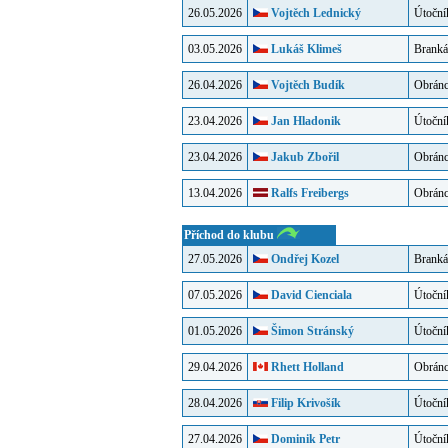
26.05.2026
Vojtěch Lednický
Útoční
03.05.2026
Lukáš Klimeš
Branká
26.04.2026
Vojtěch Budík
Obrán
23.04.2026
Jan Hladonik
Útoční
23.04.2026
Jakub Zbořil
Obrán
13.04.2026
Ralfs Freibergs
Obrán
Příchod do klubu
27.05.2026
Ondřej Kozel
Branká
07.05.2026
David Cienciala
Útoční
01.05.2026
Šimon Stránský
Útoční
29.04.2026
Rhett Holland
Obrán
28.04.2026
Filip Krivošík
Útoční
27.04.2026
Dominik Petr
Útoční