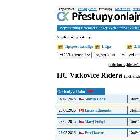
eSports.cz:
Onlajny.com
Přestupy
Marken.cz
Auk
Největší zdroj informací o hokejových a fotbalových 
Najděte své přestupy:
Tipsport extraliga
1. liga
2. l
podrobné vyhledáván
HC Vítkovice Ridera
(Extralig
Odchody z klubu
07.08.2026
Martin Hanzl
Útoční
26.06.2026
Lucas Edmonds
Útoční
28.05.2026
Matěj Přibyl
Útoční
26.05.2026
Petr Hauser
Útoční