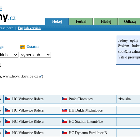
ce
Hokej
Fotbal
Hledej
Odkazy
přestupech |
English version
Jediný úplný 
českém hokej
iga
Ostatní
soutěží a zahra
Víte o přestu
í
a,
www.hc-vitkovice.cz
)
k
HC Vítkovice Ridera
Piráti Chomutov
zkouška
k
HC Vítkovice Ridera
HK Dukla Michalovce
k
HC Vítkovice Ridera
HC Stadion Litoměřice
k
HC Vítkovice Ridera
HC Dynamo Pardubice B