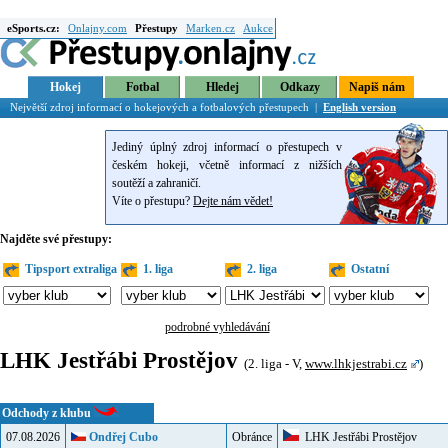
eSports.cz:
Onlajny.com
Přestupy
Marken.cz
Aukce
Hokej
Fotbal
Hledej
Odkazy
Napiš nám
Největší zdroj informací o hokejových a fotbalových přestupech |
English version
Jediný úplný zdroj informací o přestupech v
českém hokeji, včetně informací z nižších
soutěží a zahraničí.
Víte o přestupu?
Dejte nám vědet!
Najděte své přestupy:
Tipsport extraliga
1. liga
2. liga
Ostatní
podrobné vyhledávání
LHK Jestřábi Prostějov
(2. liga - V,
www.lhkjestrabi.cz
)
Odchody z klubu
07.08.2026
Ondřej Cubo
Obránce
LHK Jestřábi Prostějov