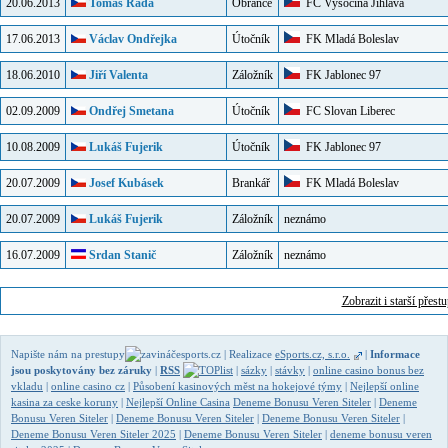
20.06.2013
Tomáš Rada
Obránce
FC Vysočina Jihlava
17.06.2013
Václav Ondřejka
Útočník
FK Mladá Boleslav
18.06.2010
Jiří Valenta
Záložník
FK Jablonec 97
02.09.2009
Ondřej Smetana
Útočník
FC Slovan Liberec
10.08.2009
Lukáš Fujerik
Útočník
FK Jablonec 97
20.07.2009
Josef Kubásek
Brankář
FK Mladá Boleslav
20.07.2009
Lukáš Fujerik
Záložník
neznámo
16.07.2009
Srdan Stanič
Záložník
neznámo
Zobrazit i starší přest
Napište nám na
prestupy
esports.cz
| Realizace
eSports.cz, s.r.o.
|
Informace
jsou poskytovány bez záruky
|
RSS
|
sázky
|
stávky
|
online casino bonus bez
vkladu
|
online casino cz
|
Působení kasinových měst na hokejové týmy
|
Nejlepší online
kasina za ceske koruny
|
Nejlepší Online Casina
Deneme Bonusu Veren Siteler
|
Deneme
Bonusu Veren Siteler
|
Deneme Bonusu Veren Siteler
|
Deneme Bonusu Veren Siteler
|
Deneme Bonusu Veren Siteler 2025
|
Deneme Bonusu Veren Siteler
|
deneme bonusu veren