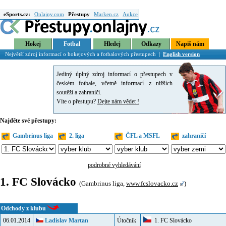
eSports.cz:
Onlajny.com
Přestupy
Marken.cz
Aukce
Hokej
Fotbal
Hledej
Odkazy
Napiš nám
Největší zdroj informací o hokejových a fotbalových přestupech |
English version
Jediný úplný zdroj informací o přestupech v
českém fotbale, včetně informací z nižších
soutěží a zahraničí.
Víte o přestupu?
Dejte nám vědet !
Najděte své přestupy:
Gambrinus liga
2. liga
ČFL a MSFL
zahraničí
podrobné vyhledávání
1. FC Slovácko
(Gambrinus liga,
www.fcslovacko.cz
)
Odchody z klubu
06.01.2014
Ladislav Martan
Útočník
1. FC Slovácko