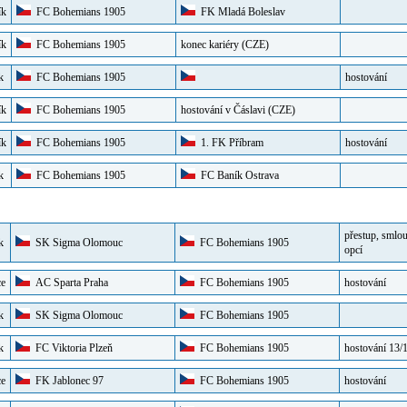
ík
FC Bohemians 1905
FK Mladá Boleslav
ík
FC Bohemians 1905
konec kariéry
(CZE)
k
FC Bohemians 1905
hostování
ík
FC Bohemians 1905
hostování v Čáslavi
(CZE)
ík
FC Bohemians 1905
1. FK Příbram
hostování
k
FC Bohemians 1905
FC Baník Ostrava
přestup, smlou
k
SK Sigma Olomouc
FC Bohemians 1905
opcí
ce
AC Sparta Praha
FC Bohemians 1905
hostování
k
SK Sigma Olomouc
FC Bohemians 1905
k
FC Viktoria Plzeň
FC Bohemians 1905
hostování 13/
ce
FK Jablonec 97
FC Bohemians 1905
hostování