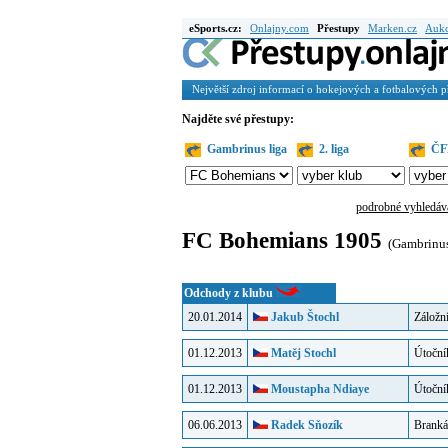
eSports.cz:
Onlajny.com
Přestupy
Marken.cz
Auk
Největší zdroj informací o hokejových a fotbalových 
Najděte své přestupy:
Gambrinus liga
2. liga
ČF
podrobné vyhledáv
FC Bohemians 1905
(Gambrinus
Odchody z klubu
20.01.2014
Jakub Štochl
Záložn
01.12.2013
Matěj Stochl
Útoční
01.12.2013
Moustapha Ndiaye
Útoční
06.06.2013
Radek Sňozík
Branká