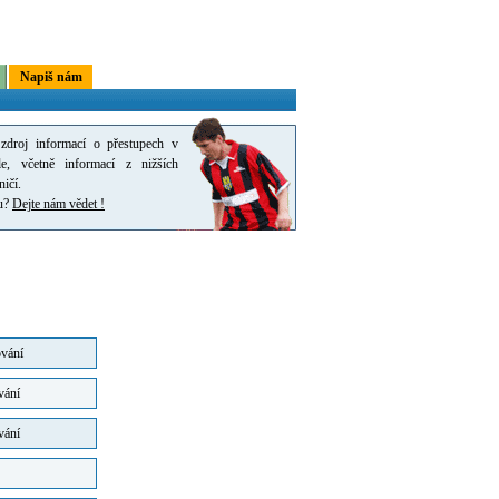
Napiš nám
zdroj informací o přestupech v
le, včetně informací z nižších
ničí.
pu?
Dejte nám vědet !
ování
vání
vání