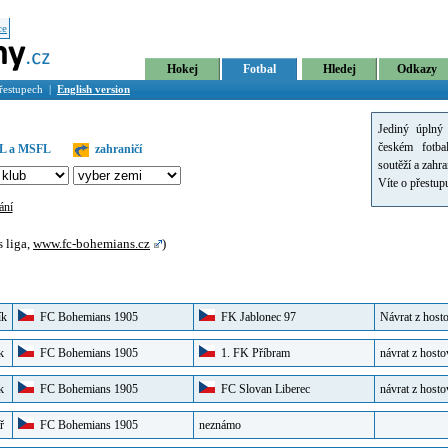
ce
Hokej
Fotbal
Hledej
Odkazy
přestupech |
English version
Jediný úplný 
českém fotba
L a MSFL
zahraničí
soutěží a zahra
Víte o přestu
ání
 liga,
www.fc-bohemians.cz
)
ík
FC Bohemians 1905
FK Jablonec 97
Návrat z host
k
FC Bohemians 1905
1. FK Příbram
návrat z hosto
k
FC Bohemians 1905
FC Slovan Liberec
návrat z hosto
ř
FC Bohemians 1905
neznámo