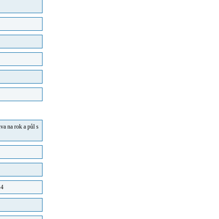
va na rok a půl s
14