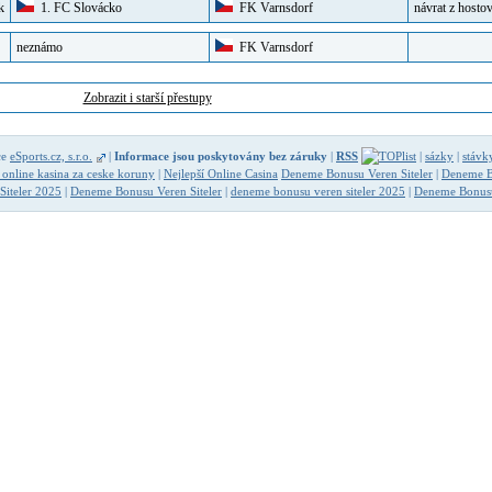
k
1. FC Slovácko
FK Varnsdorf
návrat z hosto
neznámo
FK Varnsdorf
Zobrazit i starší přestupy
ce
eSports.cz, s.r.o.
|
Informace jsou poskytovány bez záruky
|
RSS
|
sázky
|
stávk
 online kasina za ceske koruny
|
Nejlepší Online Casina
Deneme Bonusu Veren Siteler
|
Deneme Bo
iteler 2025
|
Deneme Bonusu Veren Siteler
|
deneme bonusu veren siteler 2025
|
Deneme Bonusu