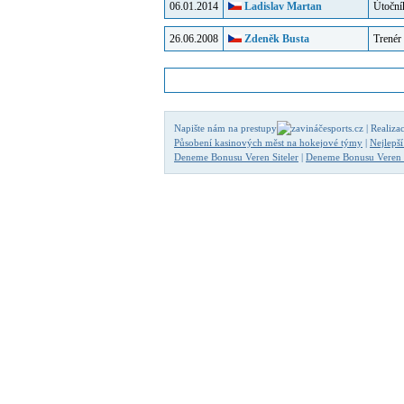
06.01.2014
Ladislav Martan
Útoční
26.06.2008
Zdeněk Busta
Trenér
Napište nám na
prestupy
esports.cz
| Realiza
Působení kasinových měst na hokejové týmy
|
Nejlepší
Deneme Bonusu Veren Siteler
|
Deneme Bonusu Veren S