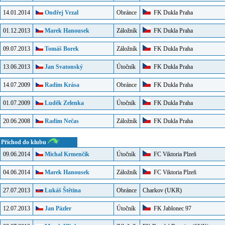
14.01.2014
Ondřej Vrzal
Obránce
FK Dukla Praha
01.12.2013
Marek Hanousek
Záložník
FK Dukla Praha
09.07.2013
Tomáš Borek
Záložník
FK Dukla Praha
13.06.2013
Jan Svatonský
Útočník
FK Dukla Praha
14.07.2009
Radim Krása
Obránce
FK Dukla Praha
01.07.2009
Luděk Zelenka
Útočník
FK Dukla Praha
20.06.2008
Radim Nečas
Záložník
FK Dukla Praha
Příchod do klubu
09.06.2014
Michal Krmenčík
Útočník
FC Viktoria Plzeň
04.06.2014
Marek Hanousek
Záložník
FC Viktoria Plzeň
27.07.2013
Lukáš Štětina
Obránce
Charkov
(UKR)
12.07.2013
Jan Pázler
Útočník
FK Jablonec 97