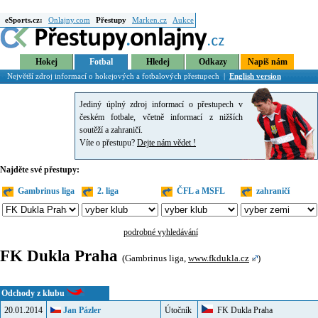
eSports.cz:
Onlajny.com
Přestupy
Marken.cz
Aukce
Hokej
Fotbal
Hledej
Odkazy
Napiš nám
Největší zdroj informací o hokejových a fotbalových přestupech |
English version
Jediný úplný zdroj informací o přestupech v
českém fotbale, včetně informací z nižších
soutěží a zahraničí.
Víte o přestupu?
Dejte nám vědet !
Najděte své přestupy:
Gambrinus liga
2. liga
ČFL a MSFL
zahraničí
podrobné vyhledávání
FK Dukla Praha
(Gambrinus liga,
www.fkdukla.cz
)
Odchody z klubu
20.01.2014
Jan Pázler
Útočník
FK Dukla Praha