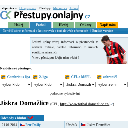
eSports.cz:
Onlajny.com
Přestupy
Marken.cz
Aukce
Hokej
Fotbal
Hledej
Odkazy
Napiš nám
Největší zdroj informací o hokejových a fotbalových přestupech |
English version
Jediný úplný zdroj informací o přestupech v
českém fotbale, včetně informací z nižších
soutěží a zahraničí.
Víte o přestupu?
Dejte nám vědet !
Najděte své přestupy:
Gambrinus liga
2. liga
ČFL a MSFL
zahraničí
podrobné vyhledávání
Jiskra Domažlice
(ČFL,
http://www.fotbal.domazlice.cz/
)
Odchody z klubu
21.01.2014
Petr Došlý
Útočník
Jiskra Domažlice