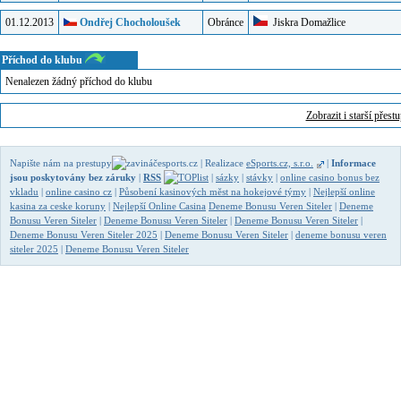
01.12.2013
Ondřej Chocholoušek
Obránce
Jiskra Domažlice
Příchod do klubu
Nenalezen žádný příchod do klubu
Zobrazit i starší přest
Napište nám na
prestupy
esports.cz
| Realizace
eSports.cz, s.r.o.
|
Informace
jsou poskytovány bez záruky
|
RSS
|
sázky
|
stávky
|
online casino bonus bez
vkladu
|
online casino cz
|
Působení kasinových měst na hokejové týmy
|
Nejlepší online
kasina za ceske koruny
|
Nejlepší Online Casina
Deneme Bonusu Veren Siteler
|
Deneme
Bonusu Veren Siteler
|
Deneme Bonusu Veren Siteler
|
Deneme Bonusu Veren Siteler
|
Deneme Bonusu Veren Siteler 2025
|
Deneme Bonusu Veren Siteler
|
deneme bonusu veren
siteler 2025
|
Deneme Bonusu Veren Siteler