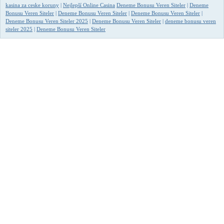
kasina za ceske koruny
|
Nejlepší Online Casina
Deneme Bonusu Veren Siteler
|
Deneme
Bonusu Veren Siteler
|
Deneme Bonusu Veren Siteler
|
Deneme Bonusu Veren Siteler
|
Deneme Bonusu Veren Siteler 2025
|
Deneme Bonusu Veren Siteler
|
deneme bonusu veren
siteler 2025
|
Deneme Bonusu Veren Siteler