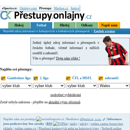
eSports.cz:
Onlajny.com
Přestupy
Marken.cz
Aukce
Hokej
Fotbal
Hledej
Odkazy
Napiš nám
Největší zdroj informací o hokejových a fotbalových přestupech |
English version
Jediný úplný zdroj informací o přestupech v
českém fotbale, včetně informací z nižších
soutěží a zahraničí.
Víte o přestupu?
Dejte nám vědet !
Najděte své přestupy:
Gambrinus liga
2. liga
ČFL a MSFL
zahraničí
podrobné vyhledávání
Země nebyla nalezena - přejděte na
aktuální výpis přestupů
Napište nám na
prestupy
esports.cz
| Realizace
eSports.cz, s.r.o.
|
Informace
jsou poskytovány bez záruky
|
RSS
|
sázky
|
stávky
|
online casino bonus bez
vkladu
|
online casino cz
|
Působení kasinových měst na hokejové týmy
|
Nejlepší online